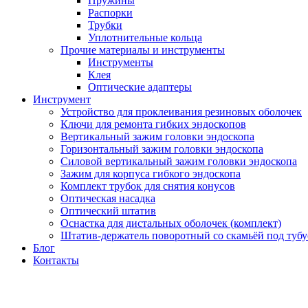
Пружины
Распорки
Трубки
Уплотнительные кольца
Прочие материалы и инструменты
Инструменты
Клея
Оптические адаптеры
Инструмент
Устройство для проклеивания резиновых оболочек
Ключи для ремонта гибких эндоскопов
Вертикальный зажим головки эндоскопа
Горизонтальный зажим головки эндоскопа
Силовой вертикальный зажим головки эндоскопа
Зажим для корпуса гибкого эндоскопа
Комплект трубок для снятия конусов
Оптическая насадка
Оптический штатив
Оснастка для дистальных оболочек (комплект)
Штатив-держатель поворотный со скамьёй под тубу
Блог
Контакты