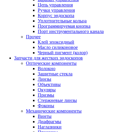
Цепь управления
Ручки управления
Корпус эндоскопа
Уплотнительные кольца
Программируемая кнопка
Порт инструментального канала
Прочее
Клей эпоксидный
Масло силиконовое
Черный пигмент (колор)
Запчасти для жестких эндоскопов
Оптические компоненты
Волокно
Защитные стекла
Линзы
Объективы
Окуляры
Призмы
Стержневые линзы
Фоконы
Механические компоненты
Винты
Диафрагмы
Наглазники