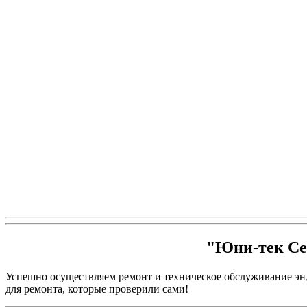
Бесплатная дефектация, гарантия
гистероскопов, риноскопов.
Стержневые линзы, волокно, трубки,
Ключи, зажимы, оснастка и др.
ПОДРОБНЕЕ...
ПОДРОБНЕЕ...
др.
ПОДРОБНЕЕ...
ПОДРОБНЕЕ...
ПОДРОБНЕЕ...
ПОДРОБНЕЕ...
"Юни-тек Сер
Успешно осуществляем ремонт и техническое обслуживание эн
для ремонта, которые проверили сами!