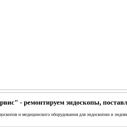
 объективы и
вис" - ремонтируем эндоскопы, постав
доскопов и медицинского оборудования для эндоскопии и эндов