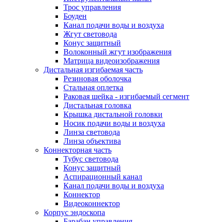
Трос управления
Боуден
Канал подачи воды и воздуха
Жгут световода
Конус защитный
Волоконный жгут изображения
Матрица видеоизображения
Дистальная изгибаемая часть
Резиновая оболочка
Стальная оплетка
Раковая шейка - изгибаемый сегмент
Дистальная головка
Крышка дистальной головки
Носик подачи воды и воздуха
Линза световода
Линза объектива
Коннекторная часть
Тубус световода
Конус защитный
Аспирационный канал
Канал подачи воды и воздуха
Коннектор
Видеоконнектор
Корпус эндоскопа
Барабан управления